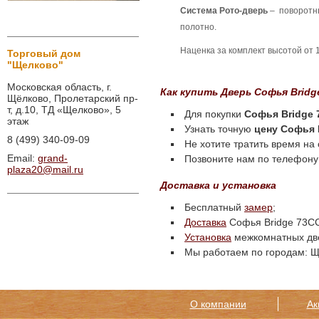
Система Рото-дверь
–
поворотны
полотно.
Наценка за комплект высотой от 1
Торговый дом
"Щелково"
Московская область, г.
Как купить Дверь Софья Bridg
Щёлково, Пролетарский пр-
т, д.10, ТД «Щелково», 5
Для покупки
Софья Bridge 
этаж
Узнать точную
цену Софья 
8 (499) 340-09-09
Не хотите тратить время на
Email:
grand-
Позвоните нам по телефону 
plaza20@mail.ru
Доставка и установка
Бесплатный
замер
;
Доставка
Софья Bridge 73СС
Установка
межкомнатных дв
Мы работаем по городам: Ще
О компании
Ак