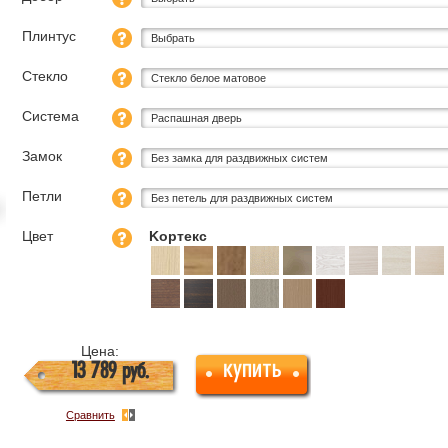
Плинтус
Выбрать
Стекло
Стекло белое матовое
Система
Распашная дверь
Замок
Без замка для раздвижных систем
Петли
Без петель для раздвижных систем
Цвет
Kортекс
Цена:
купить
13 789
руб.
Сравнить