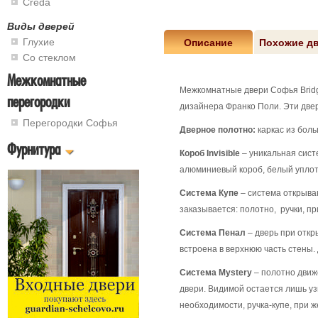
Creda
Виды дверей
Глухие
Описание
Похожие д
Со стеклом
Межкомнатные
Межкомнатные двери Софья Bridge
перегородки
дизайнера Франко Поли. Эти двер
Перегородки Софья
Дверное полотно:
каркас из бол
Фурнитура
Короб Invisible
– уникальная сист
алюминиевый короб, белый уплот
Система Купе
– система открыва
заказывается: полотно, ручки, пр
Система Пенал
– дверь при откр
встроена в верхнюю часть стены.
Система Mystery
– полотно движе
двери. Видимой остается лишь уз
необходимости, ручка-купе, при ж