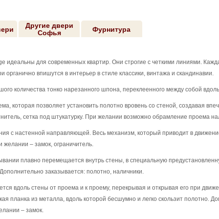
Другие двери
вери
Фурнитура
Софья
 идеальны для современных квартир. Они строгие с четкими линиями. Кажда
и органично впишутся в интерьер в стиле классики, винтажа и скандинавии.
ьшого количества тонко нарезанного шпона, переклеенного между собой вдоль 
ема, которая позволяет установить полотно вровень со стеной, создавая впеч
нитель, сетка под штукатурку. При желании возможно обрамление проема на
ния с настенной направляющей. Весь механизм, который приводит в движени
и желании – замок, ограничитель.
ывании плавно перемещается внутрь стены, в специальную предустановленн
 Дополнительно заказывается: полотно, наличники.
тся вдоль стены от проема и к проему, перекрывая и открывая его при движ
кая планка из металла, вдоль которой бесшумно и легко скользит полотно. Д
елании – замок.