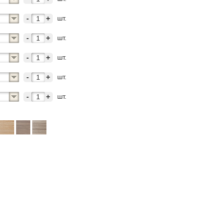
шт.
-
+
шт.
-
+
шт.
-
+
шт.
-
+
шт.
-
+