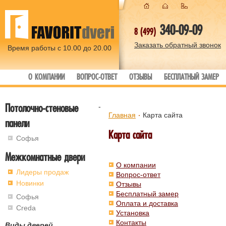
340-09-09
8 (499)
Заказать обратный звонок
Время работы с 10.00 до 20.00
О КОМПАНИИ
ВОПРОС-ОТВЕТ
ОТЗЫВЫ
БЕСПЛАТНЫЙ ЗАМЕР
Потолочно-стеновые
-
Главная
Карта сайта
панели
Карта сайта
Софья
Межкомнатные двери
О компании
Лидеры продаж
Вопрос-ответ
Новинки
Отзывы
Бесплатный замер
Софья
Оплата и доставка
Creda
Установка
Контакты
Виды дверей