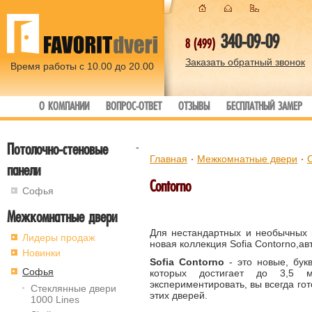
340-09-09
8 (499)
Заказать обратный звонок
Время работы с 10.00 до 20.00
О КОМПАНИИ
ВОПРОС-ОТВЕТ
ОТЗЫВЫ
БЕСПЛАТНЫЙ ЗАМЕР
Потолочно-стеновые
-
Главная
Межкомнатные двери
панели
Contorno
Софья
Межкомнатные двери
Для нестандартных и необычных 
Лидеры продаж
новая коллекция Sofia Contorno,ав
Новинки
Sofia Contorno
- это новые, бук
Софья
которых достигает до 3,5 
экспериментировать, вы всегда гот
Стеклянные двери
этих дверей.
1000 Lines