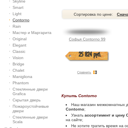
Skyline
Smart
Light
Сортировка по цене:
Снач
Contorno
Rain
Мастер и Маргарита
Original
Софья Contorno 99
Elegant
Classic
25 824 руб.
Vision
Bridge
Chalet
Сравнить
Manigliona
Phantom
Стеклянные двери
Grafica
Купить Contorno
Скрытая дверь
Наш магазин межкомнатных д
Пожароустойчивые
Contorno
;
двери
Узнать
ассортимент и цену 
Стеклянные двери
на сайте;
Scala
Не хотите тратить время на 