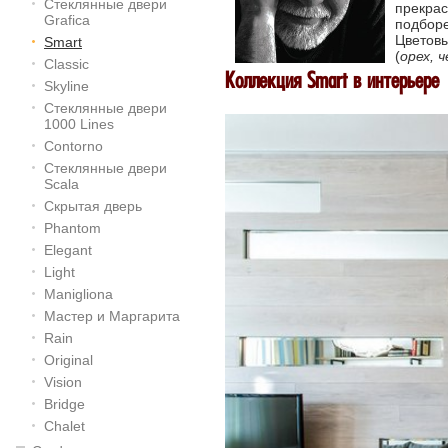
Стеклянные двери
прекра
Grafica
подбор
Цветовы
Smart
(
орех, 
Classic
Коллекция Smart в интерьере
Skyline
Стеклянные двери
1000 Lines
Contorno
Стеклянные двери
Scala
Скрытая дверь
Phantom
Elegant
Light
Manigliona
Мастер и Маргарита
Rain
Original
Vision
Bridge
Chalet