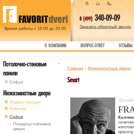
340-09-09
8 (499)
Заказать обратный звонок
Время работы с 10.00 до 20.00
О КОМПАНИИ
ВОПРОС-ОТВЕТ
ОТЗЫВЫ
Потолочно-стеновые
-
Главная
Межкомнатные двери
панели
Smart
Софья
Межкомнатные двери
Дизай
Лидеры продаж
FRA
Новинки
Софья
Коллек
сочета
Пожароустойчивые
изгото
двери
красоту