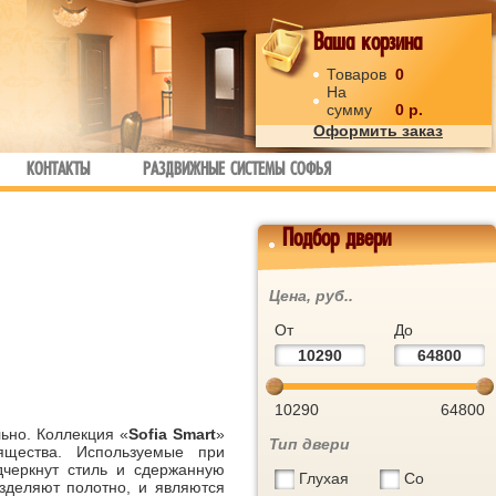
Ваша корзина
Товаров
0
На
сумму
0
р.
Оформить заказ
КОНТАКТЫ
РАЗДВИЖНЫЕ СИСТЕМЫ СОФЬЯ
Подбор двери
Цена, руб..
От
До
10290
64800
льно. Коллекция «
Sofia Smart
»
Тип двери
ящества. Используемые при
дчеркнут стиль и сдержанную
Глухая
Со
азделяют полотно, и являются