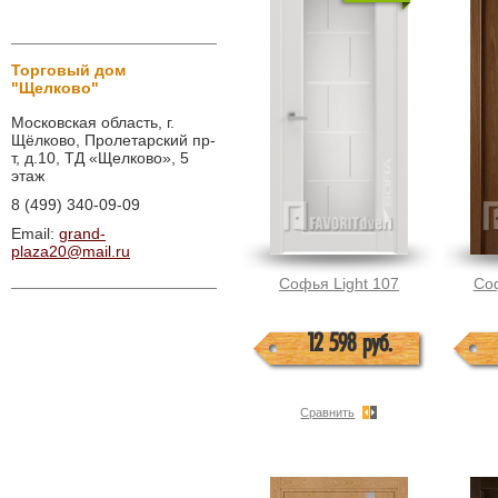
Торговый дом
"Щелково"
Московская область, г.
Щёлково, Пролетарский пр-
т, д.10, ТД «Щелково», 5
этаж
8 (499) 340-09-09
Email:
grand-
plaza20@mail.ru
Софья Light 107
Соф
12 598 руб.
Сравнить