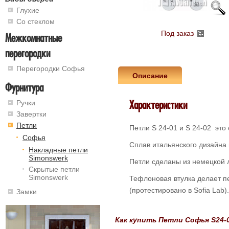
Глухие
Со стеклом
Под заказ
Межкомнатные
перегородки
Перегородки Софья
Описание
Фурнитура
Характеристики
Ручки
Завертки
Петли
Петли S 24-01 и S 24-02 это 
Софья
Сплав итальянского дизайна
Накладные петли
Simonswerk
Петли сделаны из немецкой л
Скрытые петли
Simonswerk
Тефлоновая втулка делает п
(протестировано в Sofia Lab).
Замки
Как купить Петли Софья S24-