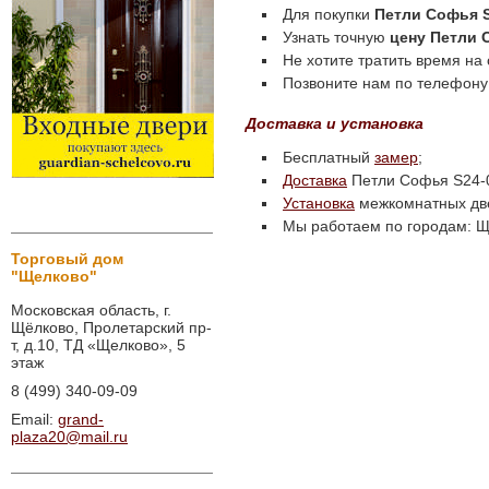
Для покупки
Петли Софья 
Узнать точную
цену Петли 
Не хотите тратить время на
Позвоните нам по телефону 
Доставка и установка
Бесплатный
замер
;
Доставка
Петли Софья S24-0
Установка
межкомнатных дв
Мы работаем по городам: Ще
Торговый дом
"Щелково"
Московская область, г.
Щёлково, Пролетарский пр-
т, д.10, ТД «Щелково», 5
этаж
8 (499) 340-09-09
Email:
grand-
plaza20@mail.ru