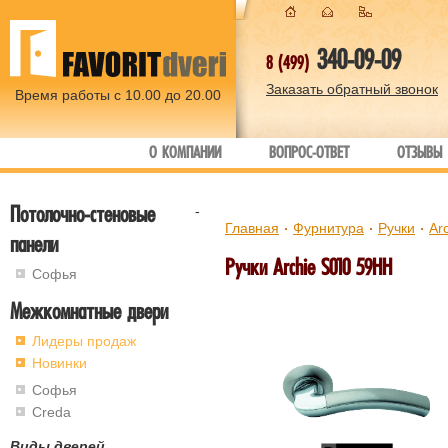
340-09-09
8 (499)
Заказать обратный звонок
Время работы с 10.00 до 20.00
О КОМПАНИИ
ВОПРОС-ОТВЕТ
ОТЗЫВЫ
Потолочно-стеновые
-
Главная
Фурнитура
Ручки
Ar
панели
Ручки Archie S010 59HH
Софья
Межкомнатные двери
Лидеры продаж
Новинки
Софья
Creda
Виды дверей