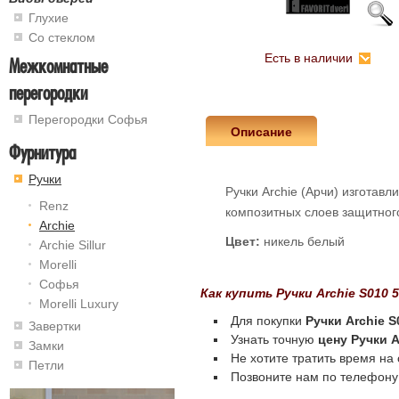
Глухие
Со стеклом
Есть в наличии
Межкомнатные
перегородки
Перегородки Софья
Описание
Фурнитура
Ручки
Ручки Archie (Арчи) изготав
Renz
композитных слоев защитного
Archie
Цвет:
никель белый
Archie Sillur
Morelli
Софья
Как купить Ручки Archie S010 
Morelli Luxury
Для покупки
Ручки Archie 
Завертки
Узнать точную
цену Ручки A
Замки
Не хотите тратить время на
Петли
Позвоните нам по телефону 