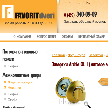
340-09-09
8 (499)
Заказать обратный звонок
Время работы с 10.00 до 20.00
О КОМПАНИИ
ВОПРОС-ОТВЕТ
ОТЗЫВЫ
БЕСПЛАТНЫЙ ЗАМЕР
Потолочно-стеновые
-
Главная
Фурнитура
Завертки
A
панели
Завертки Archie OL I (матовое з
Софья
Межкомнатные двери
Лидеры продаж
Новинки
Софья
Creda
Виды дверей