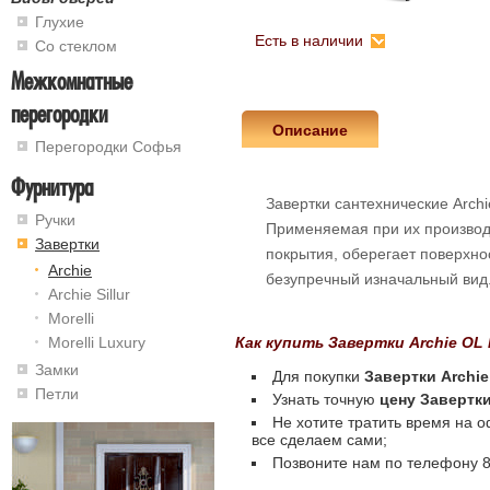
Глухие
Есть в наличии
Со стеклом
Межкомнатные
перегородки
Описание
Перегородки Софья
Фурнитура
Завертки сантехнические Archi
Ручки
Применяемая при их производ
Завертки
покрытия, оберегает поверхно
Archie
безупречный изначальный вид
Archie Sillur
Morelli
Morelli Luxury
Как купить Завертки Archie OL 
Замки
Для покупки
Завертки Archie
Петли
Узнать точную
цену Завертки
Не хотите тратить время на 
все сделаем сами;
Позвоните нам по телефону 8 