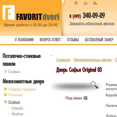
340-09-09
8 (499)
Заказать обратный звонок
Время работы с 10.00 до 20.00
О КОМПАНИИ
ВОПРОС-ОТВЕТ
ОТЗЫВЫ
БЕСПЛАТНЫЙ ЗАМЕР
Потолочно-стеновые
-
Главная
Межкомнатные двери
панели
Дверь Софья Original 03
Софья
Межкомнатные двери
Разме
полот
Лидеры продаж
Новинки
Короб
Под заказ
Софья
Налич
Classic
Skyline
Добор