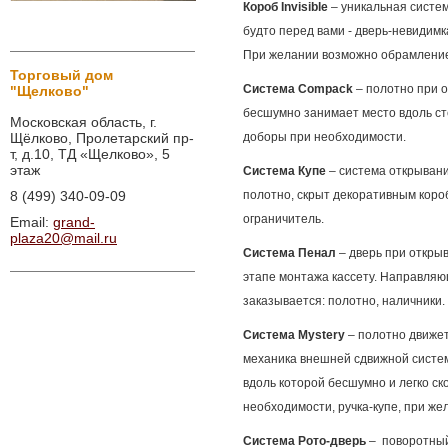
Короб Invisible
– уникальная систем
будто перед вами - дверь-невидимк
При желании возможно обрамление
Торговый дом
Система
Compack
–
полотно при 
"Щелково"
бесшумно занимает место вдоль ст
Московская область, г.
доборы при необходимости.
Щёлково, Пролетарский пр-
т, д.10, ТД «Щелково», 5
этаж
Система Купе
– система открывани
полотно, скрыт декоративным короб
8 (499) 340-09-09
ограничитель.
Email:
grand-
plaza20@mail.ru
Система Пенал
– дверь при откры
этапе монтажа кассету. Направляю
заказывается: полотно, наличники.
Система Mystery
– полотно движет
механика внешней сдвижной систем
вдоль которой бесшумно и легко ск
необходимости, ручка-купе, при же
Система Рото-дверь
–
поворотный