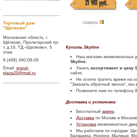
21 981 руб.
Сравнить
Торговый дом
"Щелково"
Московская область, г.
Щёлково, Пролетарский пр-
т, д.10, ТД «Щелково», 5
Купить Skyline
этаж
Наш магазин межкомнатных д
8 (499) 340-09-09
Skyline
;
Email:
grand-
Узнать
ассортимент и цену 
plaza20@mail.ru
сайте;
Не хотите тратить время на 
"Заказать обратный звонок", мы
Позвоните нам по телефону 8 
Доставка и установка
Бесплатный
замер
;
Доставка
по Москве и Московс
Установка
межкомнатных две
Мы работаем по городам: Щел
Балашиха, Ногинск, Мытищи, Мос