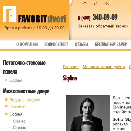
340-09-09
8 (499)
Заказать обратный звонок
Время работы с 10.00 до 20.00
О КОМПАНИИ
ВОПРОС-ОТВЕТ
ОТЗЫВЫ
БЕСПЛАТНЫЙ ЗАМЕР
Потолочно-стеновые
-
Главная
Межкомнатные двери
панели
Skyline
Софья
Межкомнатные двери
Для нес
Лидеры продаж
несомне
Новинки
Skyline
содействи
Софья
Sofia Sk
Chalet
облакам
Classic
метро