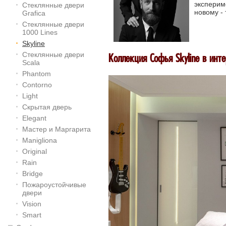
экспери
Стеклянные двери
новому - 
Grafica
Стеклянные двери
1000 Lines
Skyline
Стеклянные двери
Коллекция Софья Skyline в инт
Scala
Phantom
Contorno
Light
Скрытая дверь
Elegant
Мастер и Маргарита
Manigliona
Original
Rain
Bridge
Пожароустойчивые
двери
Vision
Smart