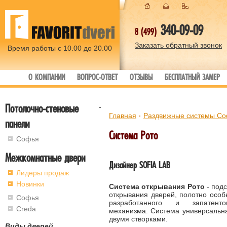
340-09-09
8 (499)
Заказать обратный звонок
Время работы с 10.00 до 20.00
О КОМПАНИИ
ВОПРОС-ОТВЕТ
ОТЗЫВЫ
БЕСПЛАТНЫЙ ЗАМЕР
Потолочно-стеновые
-
Главная
Раздвижные системы С
панели
Система Рото
Софья
Межкомнатные двери
Дизайнер SOFIA LAB
Лидеры продаж
Новинки
Система открывания Poтo
- подс
открывания дверей, полотно особ
Софья
разработанного и запатент
Creda
механизма. Система универсальна
двумя створками.
Виды дверей