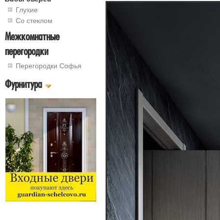
Глухие
Со стеклом
Межкомнатные
перегородки
Перегородки Софья
Фурнитура