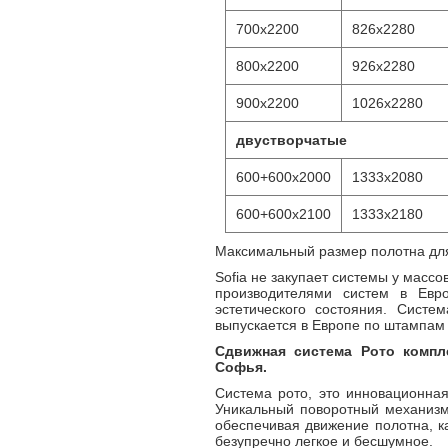
700x2200
826x2280
800x2200
926x2280
900x2200
1026x2280
двустворчатые
600+600x2000
1333x2080
600+600x2100
1333x2180
Максимальный размер полотна дл
Sofia не закупает системы у массо
производителями систем в Евр
эстетического состояния. Систем
выпускается в Европе по штампам 
Сдвижная система Рото компл
Софья.
Система рото, это инновационна
Уникальный поворотный механизм
обеспечивая движение полотна, ка
безупречно легкое и бесшумное.