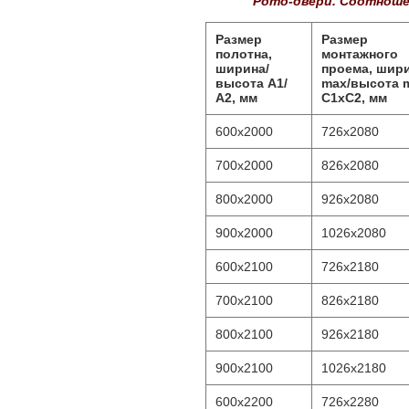
Рото-двери. Соотноше
Размер
Размер
полотна,
монтажного
ширина/
проема, шир
высота А1/
max/высота 
А2, мм
C1xC2, мм
600x2000
726x2080
700x2000
826x2080
800x2000
926x2080
900x2000
1026x2080
600x2100
726x2180
700x2100
826x2180
800x2100
926x2180
900x2100
1026x2180
600x2200
726x2280