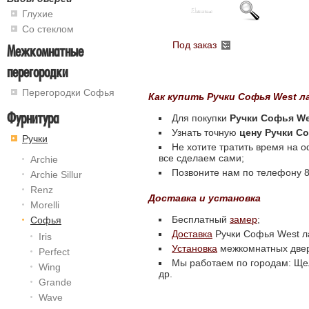
Глухие
Со стеклом
Под заказ
Межкомнатные
перегородки
Перегородки Софья
Как купить Ручки Софья West 
Фурнитура
Для покупки
Ручки Софья We
Узнать точную
цену Ручки С
Ручки
Не хотите тратить время на 
все сделаем сами;
Archie
Позвоните нам по телефону 8 
Archie Sillur
Renz
Доставка и установка
Morelli
Бесплатный
замер
;
Софья
Доставка
Ручки Софья West ла
Iris
Установка
межкомнатных две
Perfect
Мы работаем по городам: Щел
Wing
др.
Grande
Wave