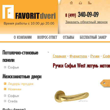
340-09-09
8 (499)
Заказать обратный звонок
Время работы с 10.00 до 20.00
О КОМПАНИИ
ВОПРОС-ОТВЕТ
ОТЗЫВЫ
БЕСПЛАТНЫЙ ЗАМЕР
Потолочно-стеновые
-
Главная
Фурнитура
Ручки
Соф
панели
Ручки Софья West латунь матов
Софья
Межкомнатные двери
Лидеры продаж
Новинки
Софья
Creda
Виды дверей