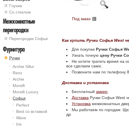
Глухие
Со стеклом
Под заказ
Межкомнатные
перегородки
Перегородки Софья
Как купить Ручки Софья West 
Фурнитура
Для покупки
Ручки Софья W
Узнать точную
цену Ручки С
Ручки
Не хотите тратить время на 
все сделаем сами;
Archie Sillur
Позвоните нам по телефону 8 
Renz
Archie
Доставка и установка
Morelli
Бесплатный
замер
;
Morelli Luxury
Доставка
Ручки Софья West ч
Софья
Установка
межкомнатных две
Perfect
Мы работаем по городам: Щел
Best со вставкой
др.
Wave
Iris