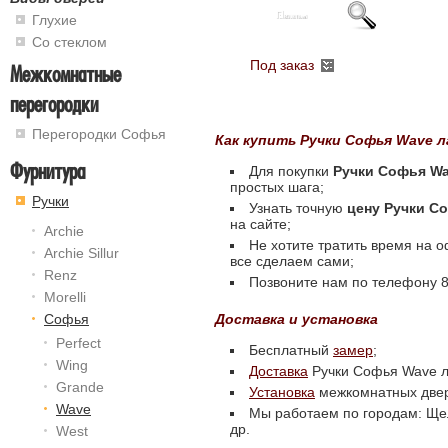
Глухие
Со стеклом
Под заказ
Межкомнатные
перегородки
Перегородки Софья
Как купить Ручки Софья Wave л
Фурнитура
Для покупки
Ручки Софья Wa
простых шага;
Ручки
Узнать точную
цену Ручки С
на сайте;
Archie
Не хотите тратить время на 
Archie Sillur
все сделаем сами;
Renz
Позвоните нам по телефону 8 
Morelli
Доставка и установка
Софья
Perfect
Бесплатный
замер
;
Wing
Доставка
Ручки Софья Wave ла
Grande
Установка
межкомнатных две
Wave
Мы работаем по городам: Щел
др.
West