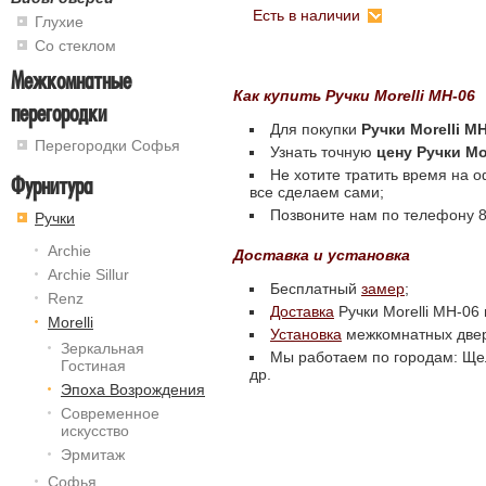
Есть в наличии
Глухие
Со стеклом
Межкомнатные
Как купить Ручки Morelli MH-06
перегородки
Для покупки
Ручки Morelli M
Перегородки Софья
Узнать точную
цену Ручки Mo
Не хотите тратить время на 
Фурнитура
все сделаем сами;
Позвоните нам по телефону 8 
Ручки
Archie
Доставка и установка
Archie Sillur
Бесплатный
замер
;
Renz
Доставка
Ручки Morelli MH-06
Morelli
Установка
межкомнатных две
Зеркальная
Мы работаем по городам: Щел
Гостиная
др.
Эпоха Возрождения
Современное
искусство
Эрмитаж
Софья