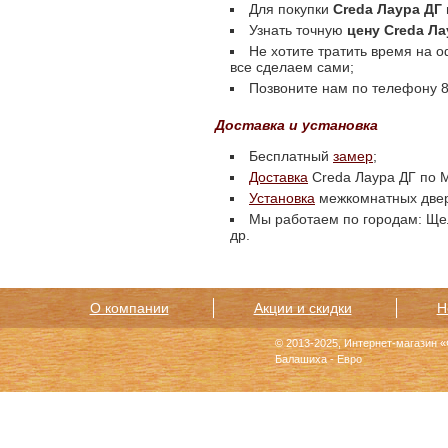
Для покупки
Creda Лаура ДГ
Узнать точную
цену Creda Ла
Не хотите тратить время на 
все сделаем сами;
Позвоните нам по телефону 8 
Доставка и установка
Бесплатный
замер
;
Доставка
Creda Лаура ДГ по М
Установка
межкомнатных две
Мы работаем по городам: Щел
др.
О компании
Акции и скидки
Н
© 2013-2025, Интернет-магазин 
Балашиха - Евро