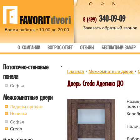
340-09-09
8 (499)
Заказать обратный звонок
Время работы с 10.00 до 20.00
О КОМПАНИИ
ВОПРОС-ОТВЕТ
ОТЗЫВЫ
БЕСПЛАТНЫЙ ЗАМЕР
Потолочно-стеновые
-
Главная
Межкомнатные двери
панели
Дверь Creda Аделина ДО
Софья
Межкомнатные двери
Разме
полот
Лидеры продаж
Новинки
Короб
Софья
Налич
Creda
Добор
Виды дверей