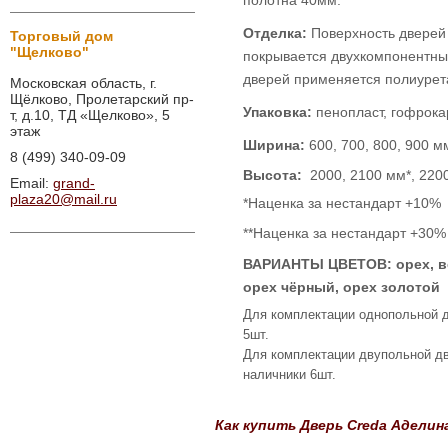
полотна
40мм.
Отделка:
Поверхность дв
ерей
Торговый дом
"Щелково"
покрывается двухкомпонентны
дверей применяется полиурета
Московская область, г.
Щёлково, Пролетарский пр-
Упаковка:
пенопласт, гофрока
т, д.10, ТД «Щелково», 5
этаж
Ширина:
600, 700, 800, 900 м
8 (499) 340-09-09
Высота:
2000, 2100 мм*, 220
Email:
grand-
plaza20@mail.ru
*
Наценка за нестандарт +10%
**Наценка за нестандарт +30%
ВАРИАНТЫ ЦВЕТОВ: орех, вен
орех чёрный, орех золотой
Для комплектации однопольной дв
5шт.
Для комплектации двупольной две
наличники 6шт.
Как купить Дверь Creda Аделин