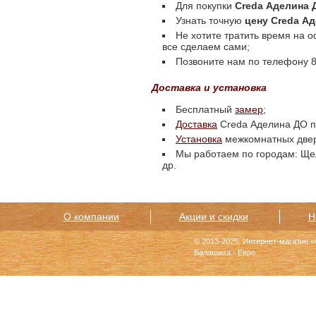
Для покупки
Creda Аделина 
Узнать точную
цену Creda А
Не хотите тратить время на 
все сделаем сами;
Позвоните нам по телефону 8 
Доставка и установка
Бесплатный
замер
;
Доставка
Creda Аделина ДО по
Установка
межкомнатных две
Мы работаем по городам: Щел
др.
О компании
Акции и скидки
Н
© 2013-2025, Интернет-магазин 
Балашиха - Евро