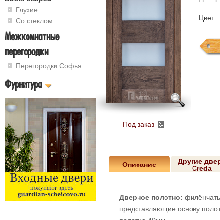
Глухие
Цвет
Со стеклом
Межкомнатные
перегородки
Перегородки Софья
Фурнитура
Под заказ
Другие две
Описание
Creda
Дверное полотно:
филёнчаты
представляющие основу полотн