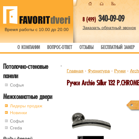
340-09-09
8 (499)
Заказать обратный звонок
Время работы с 10.00 до 20.00
О КОМПАНИИ
ВОПРОС-ОТВЕТ
ОТЗЫВЫ
БЕСПЛАТНЫЙ ЗАМЕР
Потолочно-стеновые
-
Главная
Фурнитура
Ручки
Archi
панели
Ручки Archie Sillur 132 P.CHRO
Софья
Межкомнатные двери
Лидеры продаж
Новинки
Софья
Creda
Виды дверей