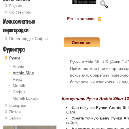
Глухие
Со стеклом
Есть в наличии
Межкомнатные
перегородки
Перегородки Софья
Описание
Фурнитура
Ручки
Ручки Archie SILLUR (Арчи СИ
Archie
Применяемая при их производ
Archie Sillur
покрытия, оберегает поверхно
Renz
безупречный изначальный вид
Morelli
Софья
Morelli Luxury
Как купить Ручки Archie Sillur
Завертки
Для покупки
Ручки Archie Si
Петли
шага;
Узнать точную
цену Ручки Ar
Замки
сайте;
Не хотите тратить время на 