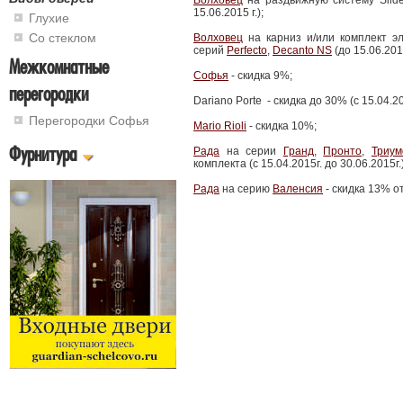
Волховец
на раздвижную систему Slid
15.06.2015 г.);
Глухие
Со стеклом
Волховец
на карниз и/или комплект э
серий
Perfecto
,
Decanto NS
(до 15.06.2015
Межкомнатные
Софья
- скидка 9%;
перегородки
Dariano Porte - скидка до 30% (с 15.04.20
Перегородки Софья
Mario Rioli
- скидка 10%;
Фурнитура
Рада
на серии
Гранд
,
Пронто
,
Триу
комплекта (с 15.04.2015г. до 30.06.2015г.)
Рада
на серию
Валенсия
- скидка 13% о