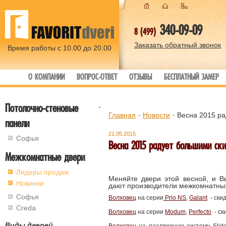
340-09-09
8 (499)
Заказать обратный звонок
Время работы с 10.00 до 20.00
О КОМПАНИИ
ВОПРОС-ОТВЕТ
ОТЗЫВЫ
БЕСПЛАТНЫЙ ЗАМЕР
Потолочно-стеновые
-
Главная
Новости
Весна 2015 ра
панели
21.05.2015
Софья
Весна 2015 радует большими ск
Межкомнатные двери
Лидеры продаж
Меняйте двери этой весной, и В
Новинки
дают производители межкомнатных
Софья
Волховец
на серии
Prio NS
,
Galant
- скид
Creda
Волховец
на серии
Modum
,
Perfecto
- ски
Виды дверей